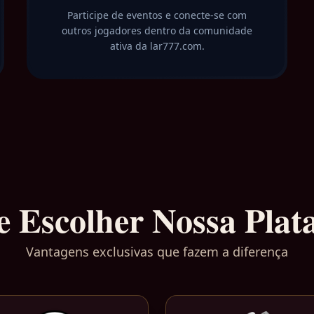
Participe de eventos e conecte-se com
outros jogadores dentro da comunidade
ativa da lar777.com.
e Escolher Nossa Plat
Vantagens exclusivas que fazem a diferença