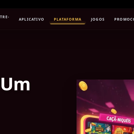
TRE-
APLICATIVO
PLATAFORMA
JOGOS
PROMOC
: Um