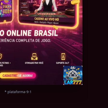
* plataforma-9-1