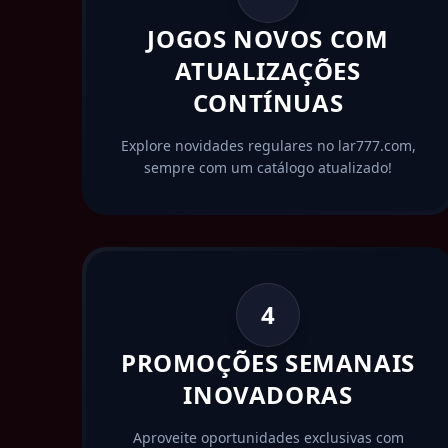
JOGOS NOVOS COM
ATUALIZAÇÕES
CONTÍNUAS
Explore novidades regulares no lar777.com,
sempre com um catálogo atualizado!
4
PROMOÇÕES SEMANAIS
INOVADORAS
Aproveite oportunidades exclusivas com