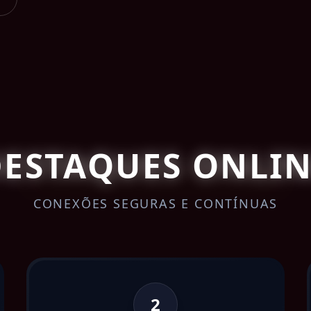
ESTAQUES ONLI
CONEXÕES SEGURAS E CONTÍNUAS
2