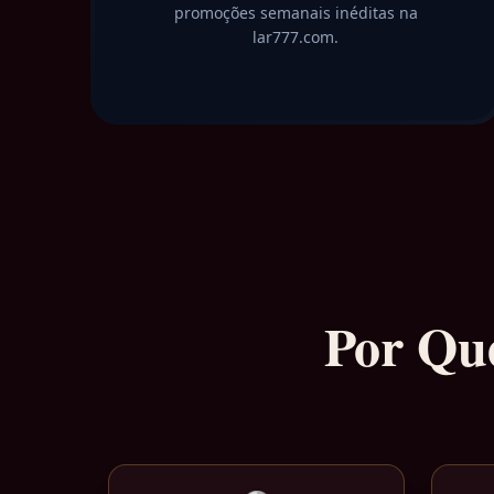
promoções semanais inéditas na
lar777.com.
Por Qu