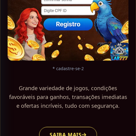
* cadastre-se-2
Grande variedade de jogos, condições
favoráveis para ganhos, transações imediatas
e ofertas incríveis, tudo com segurança.
SAIBA MAIS