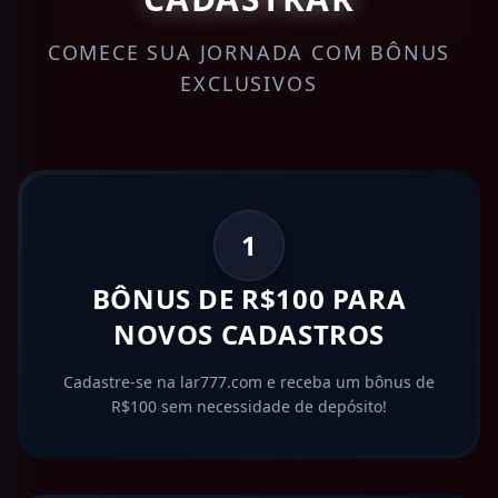
COMECE SUA JORNADA COM BÔNUS
EXCLUSIVOS
1
BÔNUS DE R$100 PARA
NOVOS CADASTROS
Cadastre-se na lar777.com e receba um bônus de
R$100 sem necessidade de depósito!