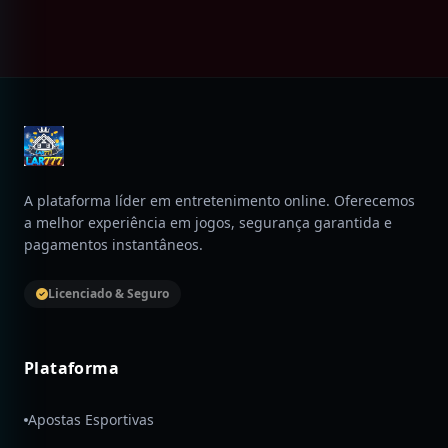
A plataforma líder em entretenimento online. Oferecemos
a melhor experiência em jogos, segurança garantida e
pagamentos instantâneos.
Licenciado & Seguro
Plataforma
Apostas Esportivas