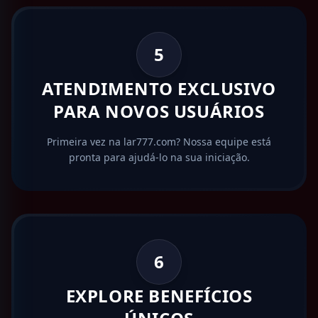
5
ATENDIMENTO EXCLUSIVO
PARA NOVOS USUÁRIOS
Primeira vez na lar777.com? Nossa equipe está
pronta para ajudá-lo na sua iniciação.
6
EXPLORE BENEFÍCIOS