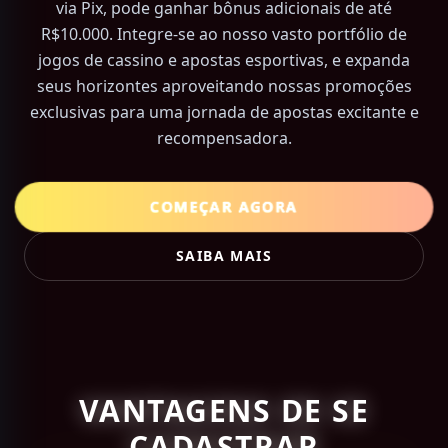
via Pix, pode ganhar bônus adicionais de até
R$10.000. Integre-se ao nosso vasto portfólio de
jogos de cassino e apostas esportivas, e expanda
seus horizontes aproveitando nossas promoções
exclusivas para uma jornada de apostas excitante e
recompensadora.
COMEÇAR AGORA
SAIBA MAIS
VANTAGENS DE SE
CADASTRAR