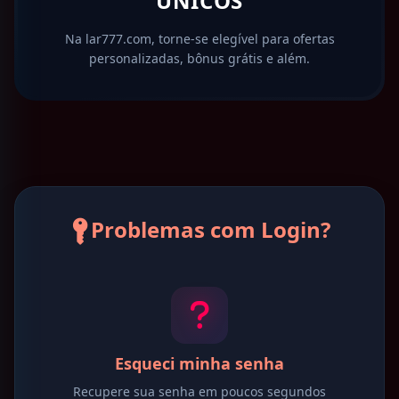
ÚNICOS
Na lar777.com, torne-se elegível para ofertas
personalizadas, bônus grátis e além.
Problemas com Login?
Esqueci minha senha
Recupere sua senha em poucos segundos