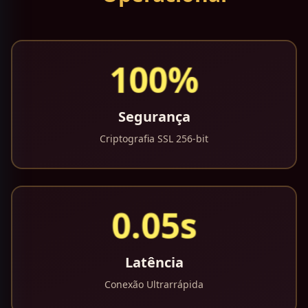
100%
Segurança
Criptografia SSL 256-bit
0.05s
Latência
Conexão Ultrarrápida