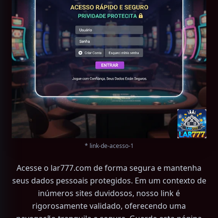
* link-de-acesso-1
Acesse o lar777.com de forma segura e mantenha
seus dados pessoais protegidos. Em um contexto de
inúmeros sites duvidosos, nosso link é
rigorosamente validado, oferecendo uma