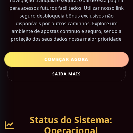
navegação tranquila e segura. Guarde esta página
para acessos futuros facilitados. Utilizar nosso link
seguro desbloqueia bônus exclusivos não
disponíveis por outros caminhos. Explore um
ambiente de apostas contínuo e seguro, sendo a
proteção dos seus dados nossa maior prioridade.
COMEÇAR AGORA
SAIBA MAIS
Status do Sistema:
Operacional