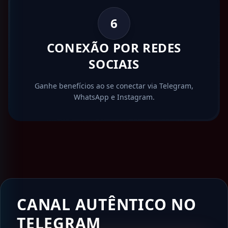
6
CONEXÃO POR REDES
SOCIAIS
Ganhe benefícios ao se conectar via Telegram,
WhatsApp e Instagram.
CANAL AUTÊNTICO NO
TELEGRAM