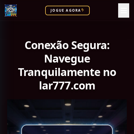
JOGUE AGORA
Conexão Segura:
Navegue
Tranquilamente no
lar777.com