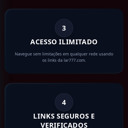
3
ACESSO ILIMITADO
Navegue sem limitações em qualquer rede usando
os links da lar777.com.
4
LINKS SEGUROS E
VERIFICADOS