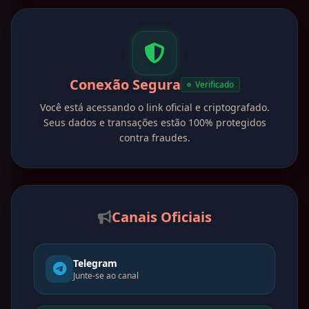
Conexão Segura
Verificado
Você está acessando o link oficial e criptografado.
Seus dados e transações estão 100% protegidos
contra fraudes.
Canais Oficiais
Telegram
Junte-se ao canal